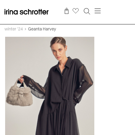
winter '24
Geanta Harvey