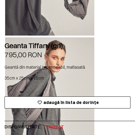
Geanta Tiffany (gri)
795,00
RON
Geantă din material impermeabil, matlasată.
35cm x 25cm x 15cm
adaugă în lista de dorințe
DISPONIBILITATE:
EPUIZAT