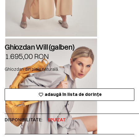
Ghiozdan Will (galben)
1.695,00
RON
Ghiozdan din piele naturală.
adaugă în lista de dorințe
DISPONIBILITATE:
EPUIZAT