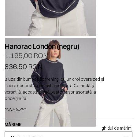
Hanorac London (negru)
1.195,00
RON
836,50
RON
Bluză din bumbac tip trening, cu un croi oversized și
liziere decorative din satin contrast. Comodă și
versatilă, această piesă poate fi ușor asortată la
orice ținută .
*ONE SIZE*
MĂRIME
ghidul de mărimi