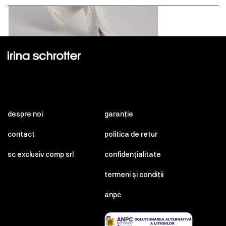
despre noi
garanție
contact
politica de retur
sc exclusiv comp srl
confidențialitate
termeni și condiții
anpc