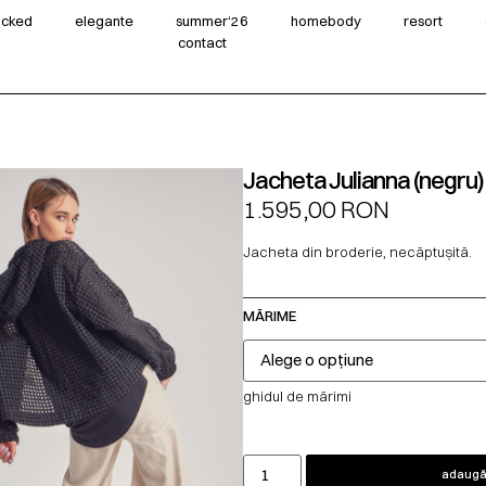
wicked
elegante
summer‘26
homebody
resort
contact
Jacheta Julianna (negru)
1.595,00
RON
Jacheta din broderie, necăptușită.
MĂRIME
ghidul de mărimi
adaugă 