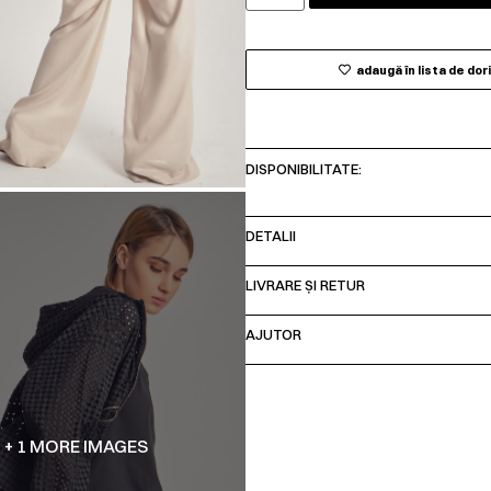
adaugă în lista de dor
DISPONIBILITATE:
DETALII
LIVRARE ȘI RETUR
AJUTOR
+ 1 MORE IMAGES