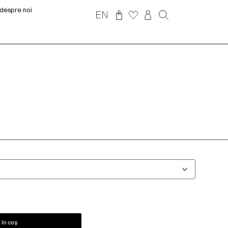
despre noi
EN
în coș