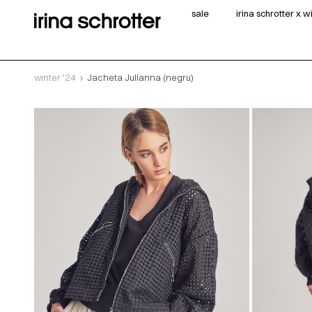
sale
irina schrotter x 
winter '24
Jacheta Julianna (negru)