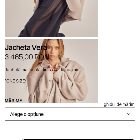
Jacheta Vera
3.465,00
RON
Jachetă matlasată din stofă de cașmir.
*ONE SIZE*
MĂRIME
ghidul de mărimi