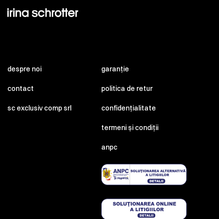
despre noi
garanție
contact
politica de retur
sc exclusiv comp srl
confidențialitate
termeni și condiții
anpc