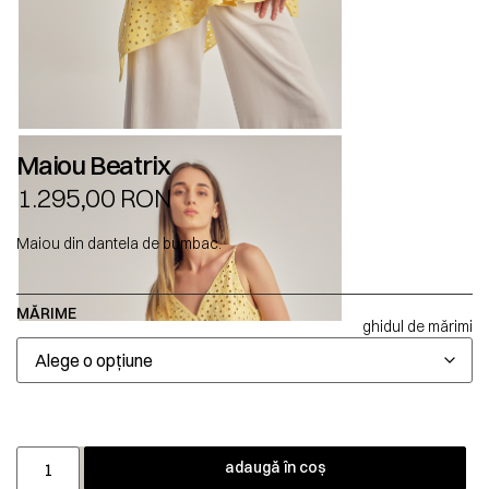
Maiou Beatrix
1.295,00
RON
Maiou din dantela de bumbac.
MĂRIME
ghidul de mărimi
adaugă în coș