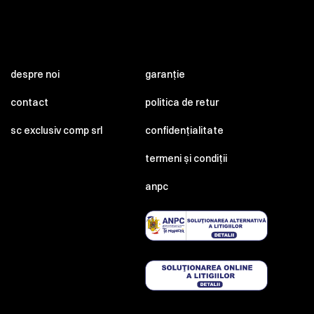
despre noi
garanție
contact
politica de retur
sc exclusiv comp srl
confidențialitate
termeni și condiții
anpc