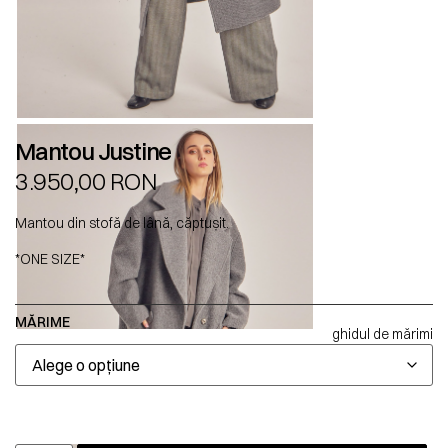
Mantou Justine
3.950,00
RON
Mantou din stofă de lână, căptușit.
*ONE SIZE*
MĂRIME
ghidul de mărimi