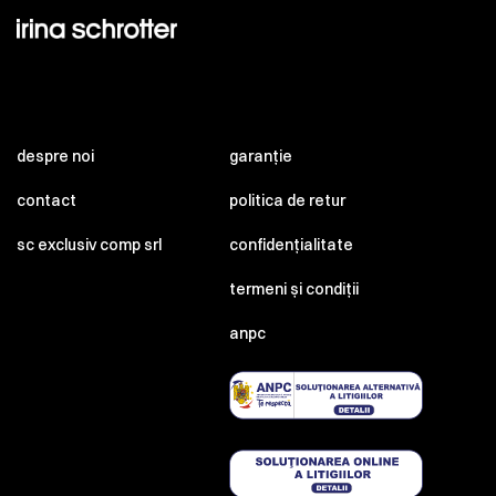
despre noi
garanție
contact
politica de retur
sc exclusiv comp srl
confidențialitate
termeni și condiții
anpc