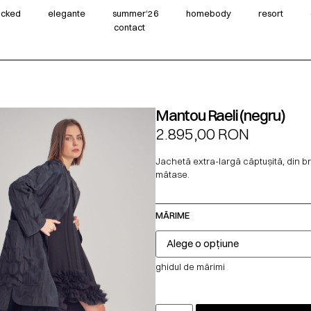
wicked
elegante
summer‘26
homebody
resort
contact
Mantou Raeli (negru)
2.895,00
RON
Jachetă extra-largă căptușită, din b
mătase.
MĂRIME
ghidul de mărimi