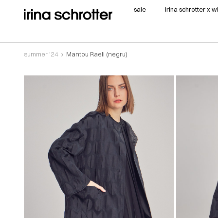
sale
irina schrotter x 
summer '24
Mantou Raeli (negru)