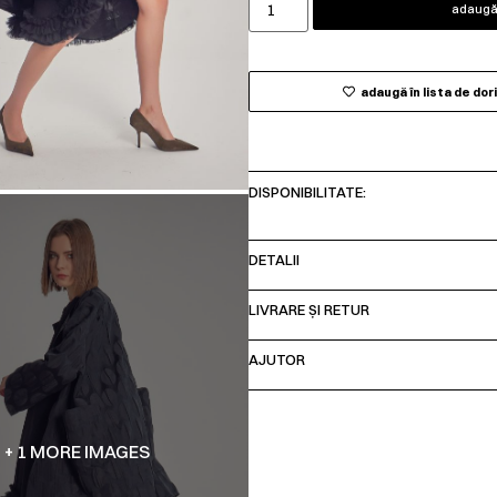
adaugă 
adaugă în lista de dor
DISPONIBILITATE:
DETALII
LIVRARE ȘI RETUR
AJUTOR
+ 1 MORE IMAGES