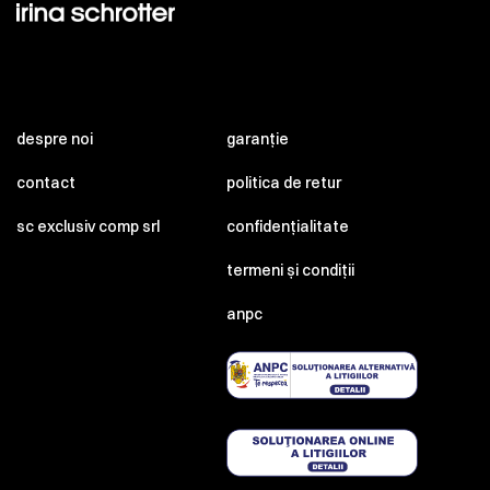
despre noi
garanție
contact
politica de retur
sc exclusiv comp srl
confidențialitate
termeni și condiții
anpc