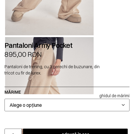
Pantaloni Army Pocket
895,00
RON
Pantaloni de trening, cu 3 perechi de buzunare, din
tricot cu fir de lurex.
MĂRIME
ghidul de mărimi