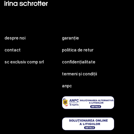
despre noi
garanție
contact
politica de retur
sc exclusiv comp srl
confidențialitate
termeni și condiții
anpc