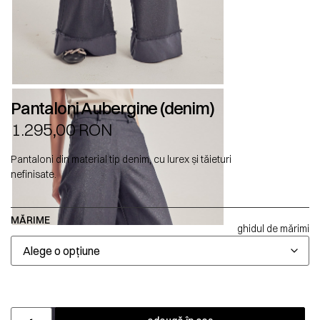
Pantaloni Aubergine (denim)
1.295,00
RON
Pantaloni din material tip denim, cu lurex și tăieturi
nefinisate.
MĂRIME
ghidul de mărimi