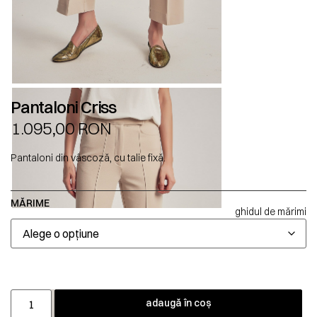
Pantaloni Criss
1.095,00
RON
Pantaloni din vâscoză, cu talie fixă.
MĂRIME
ghidul de mărimi
adaugă în coș