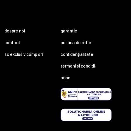
despre noi
garanție
contact
politica de retur
sc exclusiv comp srl
confidențialitate
termeni și condiții
anpc