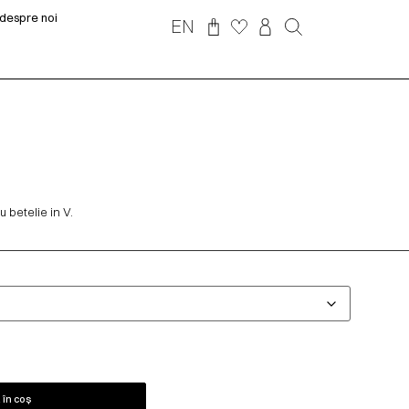
despre noi
EN
u betelie in V.
în coș