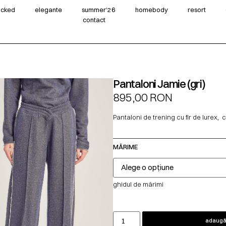
wicked
elegante
summer‘26
homebody
resort
contact
Pantaloni Jamie (gri)
895,00
RON
Pantaloni de trening cu fir de lurex, c
MĂRIME
ghidul de mărimi
adaugă 