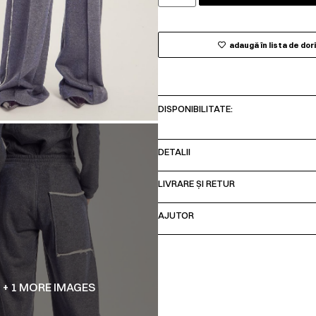
adaugă în lista de dor
DISPONIBILITATE:
DETALII
LIVRARE ȘI RETUR
AJUTOR
+ 1 MORE IMAGES