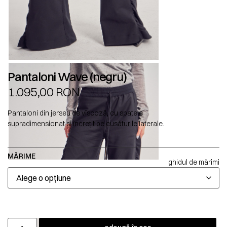
Pantaloni Wave (negru)
1.095,00
RON
Pantaloni din jerseu de vîscoză, cu spatele
supradimensionat și încrețit pe cusăturile laterale.
MĂRIME
ghidul de mărimi