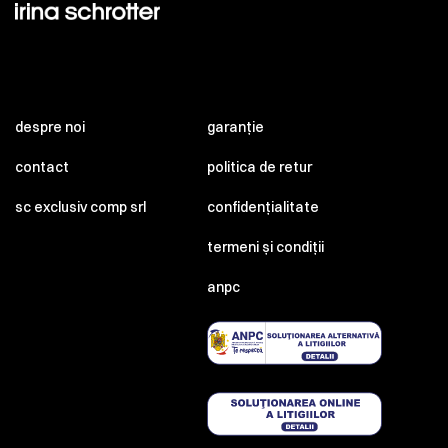
despre noi
garanție
contact
politica de retur
sc exclusiv comp srl
confidențialitate
termeni și condiții
anpc