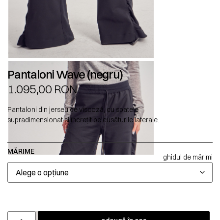
Pantaloni Wave (negru)
1.095,00
RON
Pantaloni din jerseu de vîscoză, cu spatele
supradimensionat și încrețit pe cusăturile laterale.
MĂRIME
ghidul de mărimi