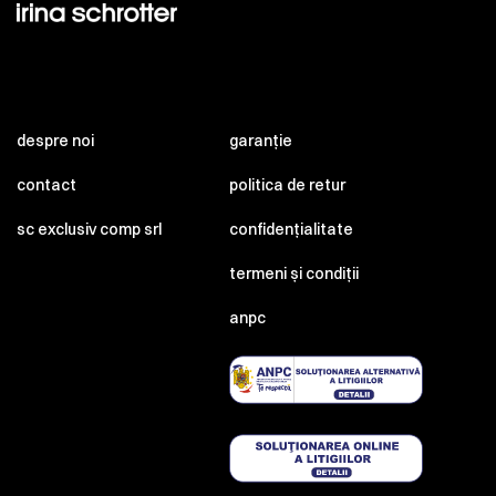
despre noi
garanție
contact
politica de retur
sc exclusiv comp srl
confidențialitate
termeni și condiții
anpc