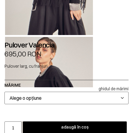
Pulover Valencia
695,00
RON
Pulover larg, cu franjuri.
MĂRIME
ghidul de mărimi
adaugă în coș