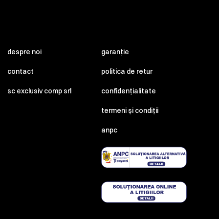
despre noi
garanție
contact
politica de retur
sc exclusiv comp srl
confidențialitate
termeni și condiții
anpc