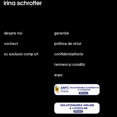
despre noi
garanție
contact
politica de retur
sc exclusiv comp srl
confidențialitate
termeni și condiții
anpc