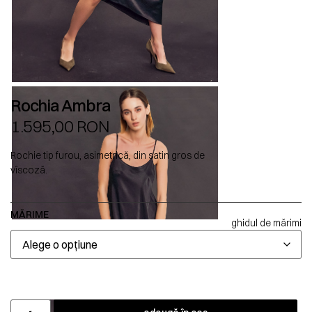
Rochia Ambra
1.595,00
RON
Rochie tip furou, asimetrică, din satin gros de
vîscoză.
MĂRIME
ghidul de mărimi