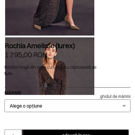
Rochia Amelisse (lurex)
1.795,00
RON
Rochie lungă din jerse cu lurex, cu căptușeală de
tulle.
MĂRIME
ghidul de mărimi