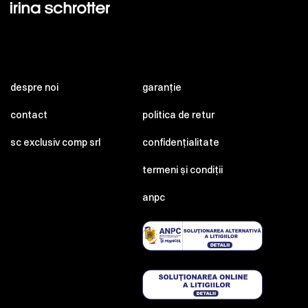
despre noi
garanție
contact
politica de retur
sc exclusiv comp srl
confidențialitate
termeni și condiții
anpc