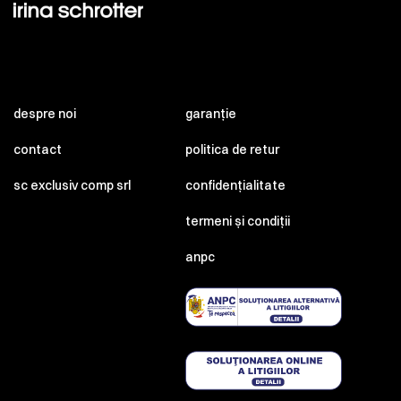
despre noi
garanție
contact
politica de retur
sc exclusiv comp srl
confidențialitate
termeni și condiții
anpc