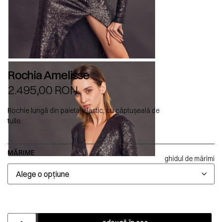
Rochia Amelisse
2.495,00
RON
Rochie lungă din paietaj elastic, cu căptușeală de
tulle.
MĂRIME
ghidul de mărimi