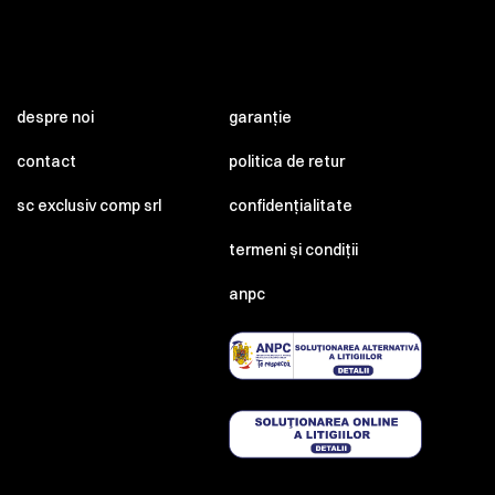
despre noi
garanție
contact
politica de retur
sc exclusiv comp srl
confidențialitate
termeni și condiții
anpc