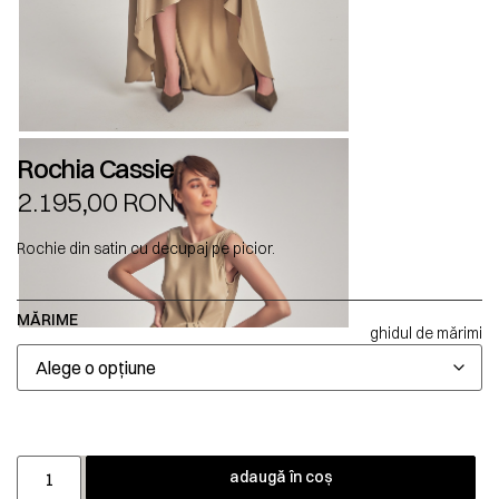
Rochia Cassie
2.195,00
RON
Rochie din satin cu decupaj pe picior.
MĂRIME
ghidul de mărimi
adaugă în coș