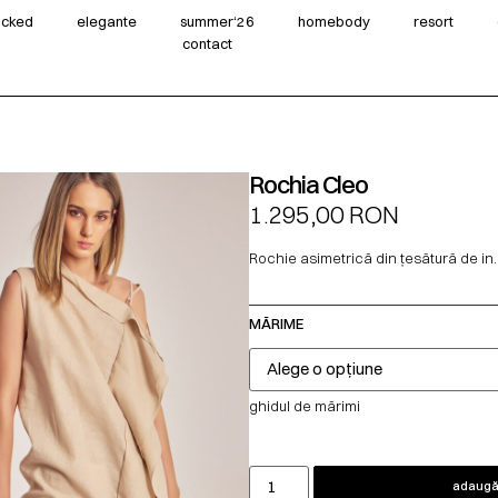
wicked
elegante
summer‘26
homebody
resort
contact
Rochia Cleo
1.295,00
RON
Rochie asimetrică din țesătură de in.
MĂRIME
ghidul de mărimi
adaugă 