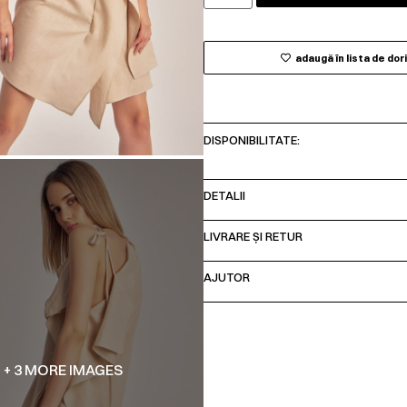
adaugă în lista de dor
DISPONIBILITATE:
DETALII
LIVRARE ȘI RETUR
AJUTOR
+ 3 MORE IMAGES