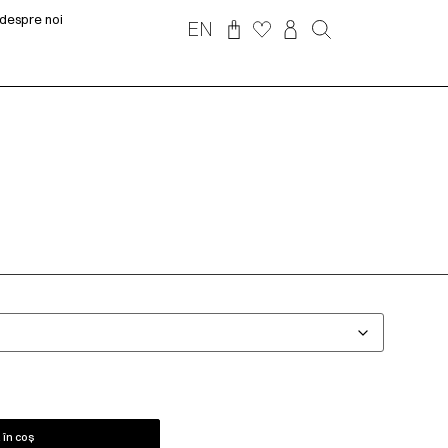
despre noi
EN
în coș