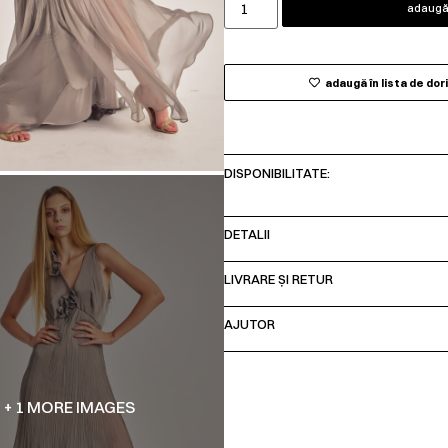
adaugă 
adaugă în lista de dor
DISPONIBILITATE:
DETALII
LIVRARE ȘI RETUR
AJUTOR
+ 1 MORE IMAGES