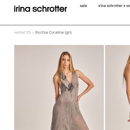
sale
irina schrotter x 
winter'25
Rochia Coraline (gri)