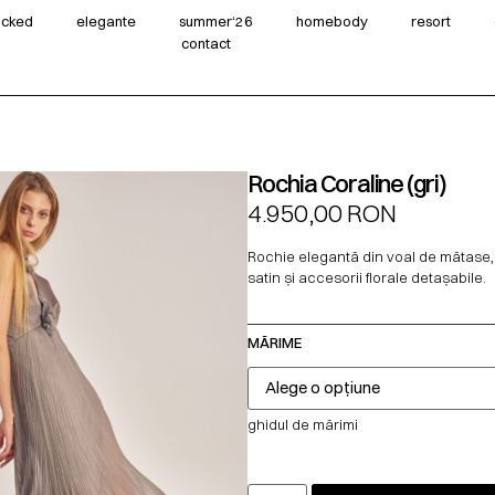
wicked
elegante
summer‘26
homebody
resort
contact
Rochia Coraline (gri)
4.950,00
RON
Rochie elegantă din voal de mătase, 
satin și accesorii florale detașabile.
MĂRIME
ghidul de mărimi