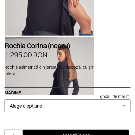
Rochia Corina (negru)
1.295,00
RON
Rochie asimetrică din jerseu cu vâscoză, cu șliț
lateral.
MĂRIME
ghidul de mărimi