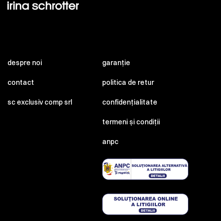
despre noi
garanție
contact
politica de retur
sc exclusiv comp srl
confidențialitate
termeni și condiții
anpc