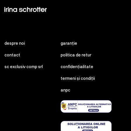
despre noi
garanție
contact
politica de retur
sc exclusiv comp srl
confidențialitate
termeni și condiții
anpc