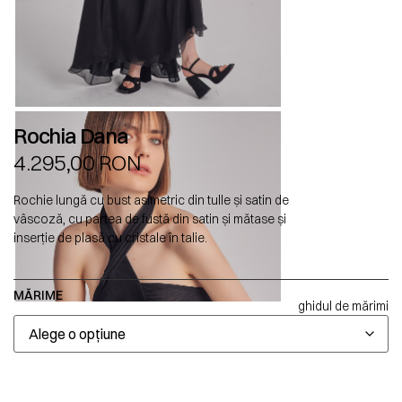
Rochia Dana
4.295,00
RON
Rochie lungă cu bust asimetric din tulle și satin de
vâscoză, cu partea de fustă din satin și mătase și
inserţie de plasă cu cristale în talie.
MĂRIME
ghidul de mărimi