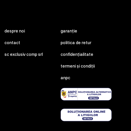
despre noi
garanție
contact
politica de retur
sc exclusiv comp srl
confidențialitate
termeni și condiții
anpc