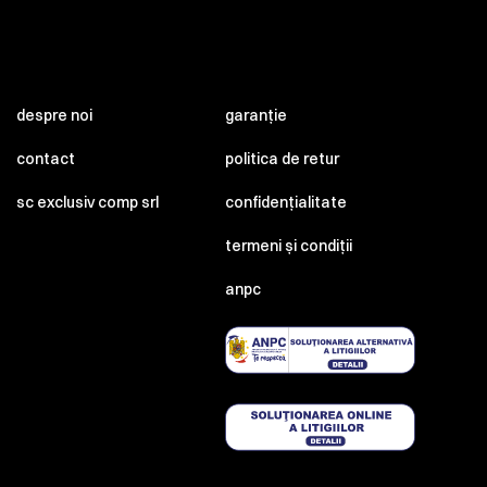
despre noi
garanție
contact
politica de retur
sc exclusiv comp srl
confidențialitate
termeni și condiții
anpc