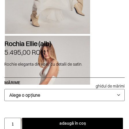
Rochia Ellie (alb)
5.495,00
RON
Rochie eleganta din voal, cu detalii de satin.
MĂRIME
ghidul de mărimi
adaugă în coș