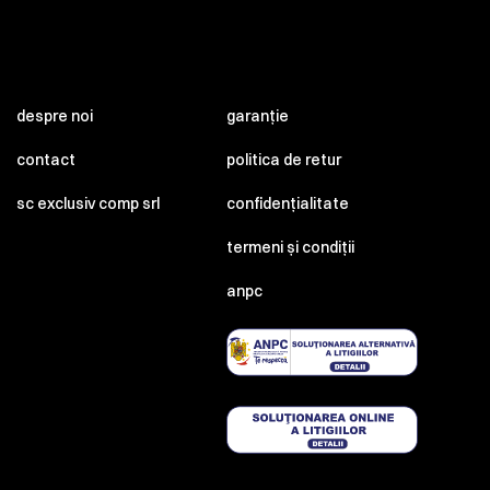
despre noi
garanție
contact
politica de retur
sc exclusiv comp srl
confidențialitate
termeni și condiții
anpc