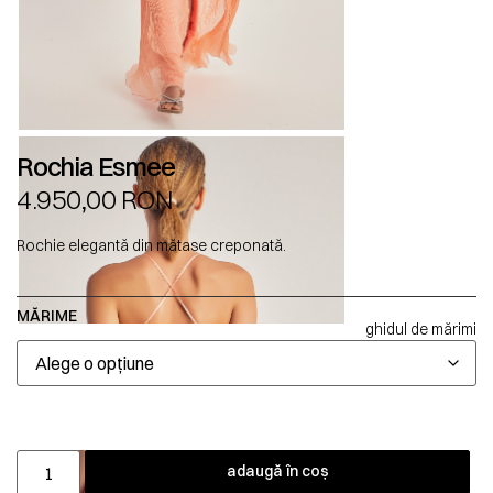
Rochia Esmee
4.950,00
RON
Rochie elegantă din mătase creponată.
MĂRIME
ghidul de mărimi
adaugă în coș