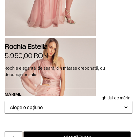
Rochia Estella
5.950,00
RON
Rochie elegantă, de seară, din mătase creponată, cu
decupaje pe talie.
MĂRIME
ghidul de mărimi