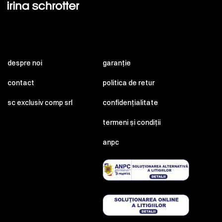
despre noi
garanție
contact
politica de retur
sc exclusiv comp srl
confidențialitate
termeni și condiții
anpc