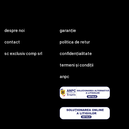
despre noi
garanție
contact
politica de retur
sc exclusiv comp srl
confidențialitate
termeni și condiții
anpc