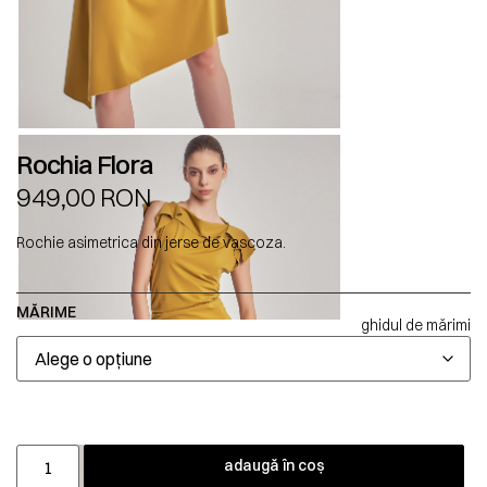
Rochia Flora
949,00
RON
Rochie asimetrica din jerse de vascoza.
MĂRIME
ghidul de mărimi
adaugă în coș