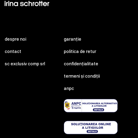
despre noi
garanție
contact
politica de retur
sc exclusiv comp srl
confidențialitate
termeni și condiții
anpc