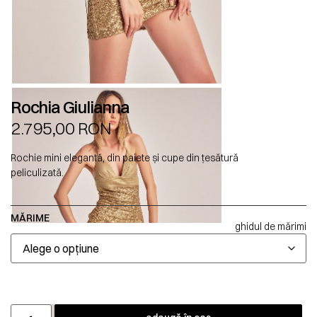
Rochia Giulianna
2.795,00
RON
Rochie mini elegantă, din paiete și cupe din țesătură
peliculizată.
MĂRIME
ghidul de mărimi