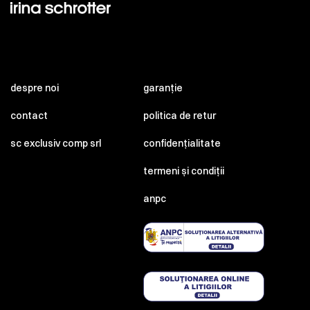
despre noi
garanție
contact
politica de retur
sc exclusiv comp srl
confidențialitate
termeni și condiții
anpc