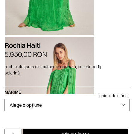
Rochia Haiti
5.950,00
RON
rochie elegantă din mătase creponată, cu mâneci tip
pelerină.
MĂRIME
ghidul de mărimi