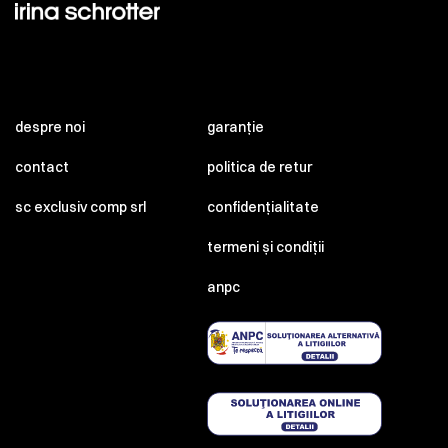
despre noi
garanție
contact
politica de retur
sc exclusiv comp srl
confidențialitate
termeni și condiții
anpc