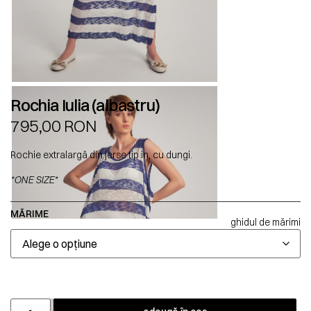
Rochia Iulia (albastru)
795,00
RON
Rochie extralargă din jerse tip in, cu dungi.
*ONE SIZE*
MĂRIME
ghidul de mărimi