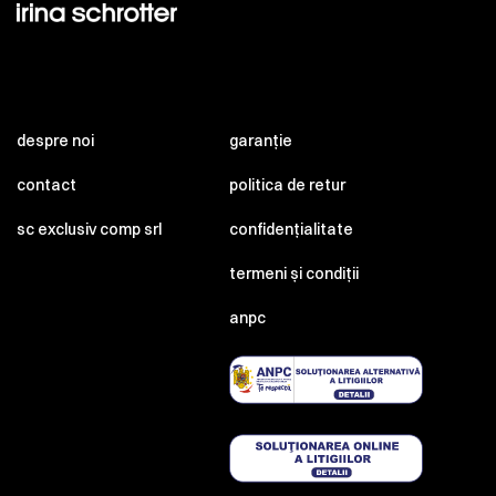
despre noi
garanție
contact
politica de retur
sc exclusiv comp srl
confidențialitate
termeni și condiții
anpc