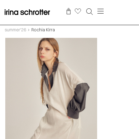
summer‘26
Rochia Kirra