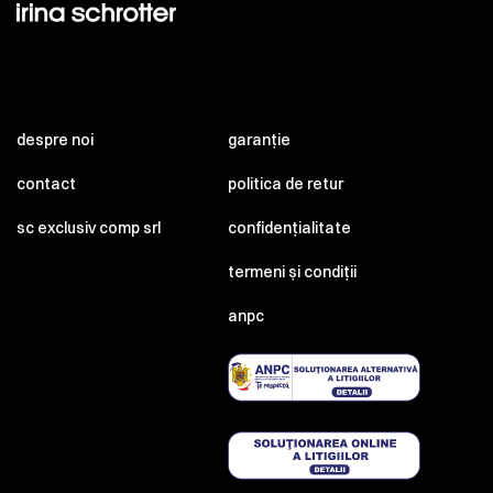
despre noi
garanție
contact
politica de retur
sc exclusiv comp srl
confidențialitate
termeni și condiții
anpc