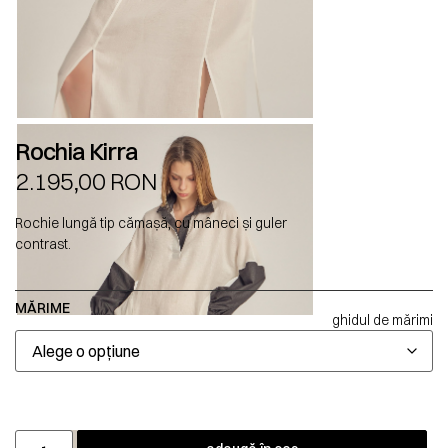
Rochia Kirra
2.195,00
RON
Rochie lungă tip cămașă, cu mâneci și guler
contrast.
MĂRIME
ghidul de mărimi