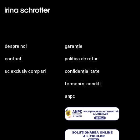
despre noi
garanție
contact
politica de retur
sc exclusiv comp srl
confidențialitate
termeni și condiții
anpc