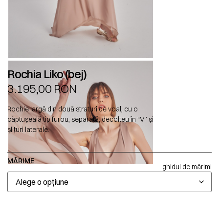
Rochia Liko (bej)
3.195,00
RON
Rochie largă din două straturi de voal, cu o
căptușeală tip furou, separată, decolteu în “V” și
șliţuri laterale.
MĂRIME
ghidul de mărimi