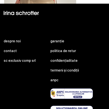
despre noi
garanție
contact
politica de retur
sc exclusiv comp srl
confidențialitate
termeni și condiții
anpc