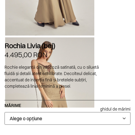
Rochia Livia (bej)
4.495,00
RON
Rochie elegantă din vâscoză satinată, cu o siluetă
fluidă și detalii atent echilibrate. Decolteul delicat,
accentuat de inserția fină și bretelele subțiri,
completează linia feminină a piesei.
MĂRIME
ghidul de mărimi