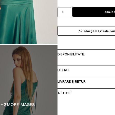
adaugă 
adaugă în lista de dor
DISPONIBILITATE:
DETALII
LIVRARE ȘI RETUR
AJUTOR
+ 2 MORE IMAGES