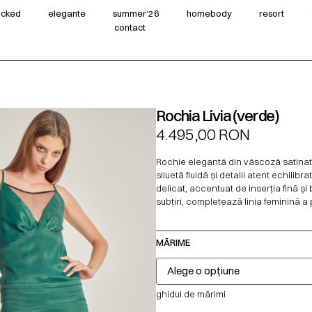
wicked
elegante
summer‘26
homebody
resort
contact
Rochia Livia (verde)
4.495,00
RON
Rochie elegantă din vâscoză satinat
siluetă fluidă și detalii atent echilibr
delicat, accentuat de inserția fină și 
subțiri, completează linia feminină a 
MĂRIME
ghidul de mărimi