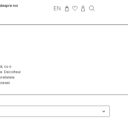
despre noi
EN
ă, cu o
ate. Decolteul
bretelele
piesei.