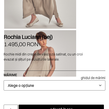
Rochia Luciana (bej)
1.495,00
RON
Rochie midi din crepe de vâscoză satinat, cu un croi
evazat și șlițuri pe cusăturile laterale.
MĂRIME
ghidul de mărimi