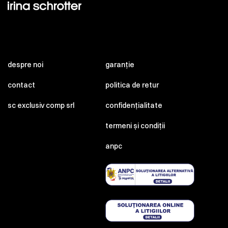
despre noi
garanție
contact
politica de retur
sc exclusiv comp srl
confidențialitate
termeni și condiții
anpc