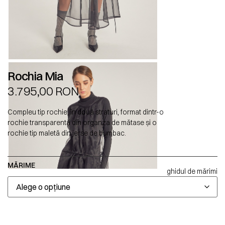
Rochia Mia
3.795,00
RON
Compleu tip rochie, în două straturi, format dintr-o
rochie transparentă din organza de mătase și o
rochie tip maletă din jerse de bumbac.
MĂRIME
ghidul de mărimi