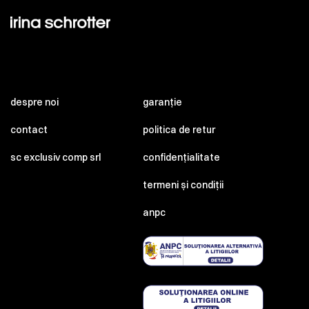
despre noi
garanție
contact
politica de retur
sc exclusiv comp srl
confidențialitate
termeni și condiții
anpc