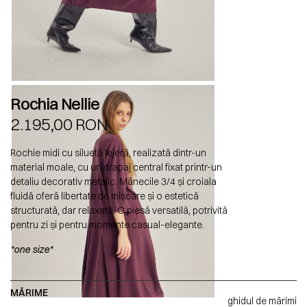
Rochia Nellie
2.195,00
RON
Rochie midi cu siluetă lejeră, realizată dintr-un
material moale, cu un drapaj central fixat printr-un
detaliu decorativ metalic. Mânecile 3/4 și croiala
fluidă oferă libertate de mișcare și o estetică
structurată, dar relaxată. O piesă versatilă, potrivită
pentru zi și pentru momente casual-elegante.
*one size*
MĂRIME
ghidul de mărimi