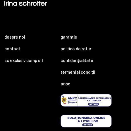
despre noi
garanție
contact
politica de retur
sc exclusiv comp srl
confidențialitate
termeni și condiții
anpc