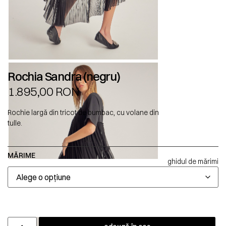
Rochia Sandra (negru)
1.895,00
RON
Rochie largă din tricot de bumbac, cu volane din
tulle.
MĂRIME
ghidul de mărimi