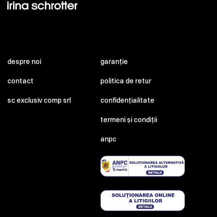
despre noi
garanție
contact
politica de retur
sc exclusiv comp srl
confidențialitate
termeni și condiții
anpc