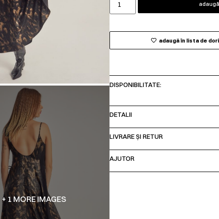
adaugă 
adaugă în lista de dor
DISPONIBILITATE:
DETALII
LIVRARE ȘI RETUR
AJUTOR
+ 1 MORE IMAGES