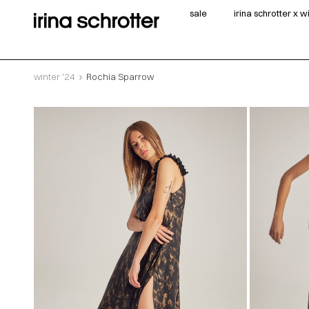
sale
irina schrotter x 
winter '24
Rochia Sparrow