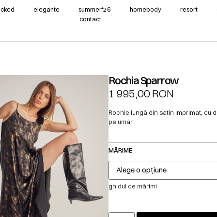
wicked
elegante
summer‘26
homebody
resort
contact
Rochia Sparrow
1.995,00
RON
Rochie lungă din satin imprimat, cu de
pe umăr.
MĂRIME
ghidul de mărimi