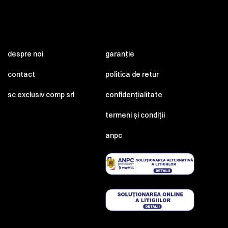
despre noi
garanție
contact
politica de retur
sc exclusiv comp srl
confidențialitate
termeni și condiții
anpc