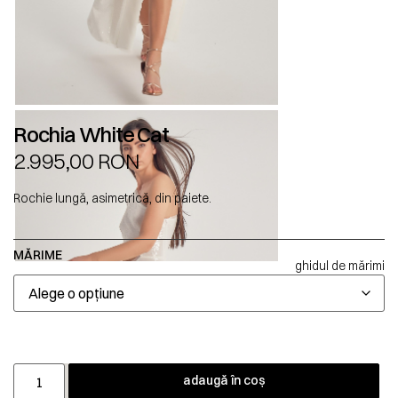
Rochia White Cat
2.995,00
RON
Rochie lungă, asimetrică, din paiete.
MĂRIME
ghidul de mărimi
adaugă în coș