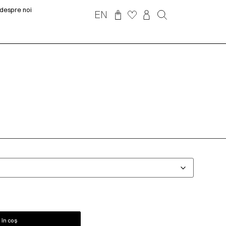
despre noi
EN
în coș