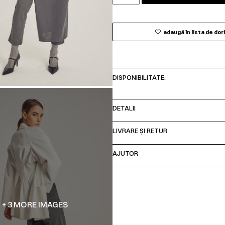
adaugă în lista de dor
DISPONIBILITATE:
DETALII
LIVRARE ȘI RETUR
AJUTOR
+ 3 MORE IMAGES