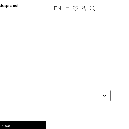
despre noi
EN
în coș