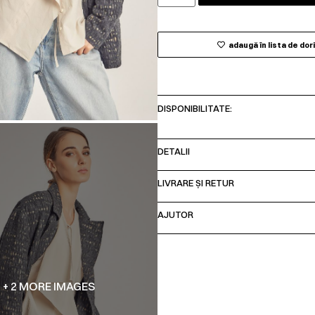
adaugă în lista de dor
DISPONIBILITATE:
DETALII
LIVRARE ȘI RETUR
AJUTOR
+ 2 MORE IMAGES