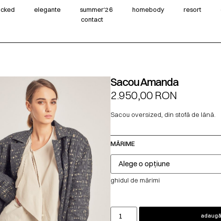
wicked
elegante
summer‘26
homebody
resort
contact
Sacou Amanda
2.950,00
RON
Sacou oversized, din stofă de lână.
MĂRIME
ghidul de mărimi
adaugă 