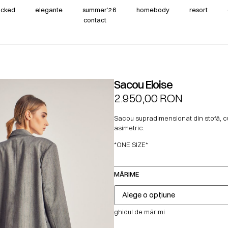
wicked
elegante
summer‘26
homebody
resort
contact
Sacou Eloise
2.950,00
RON
Sacou supradimensionat din stofă, 
asimetric.
*ONE SIZE*
MĂRIME
ghidul de mărimi