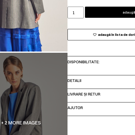
adaugă 
adaugă în lista de dor
DISPONIBILITATE:
DETALII
LIVRARE ȘI RETUR
AJUTOR
+ 2 MORE IMAGES