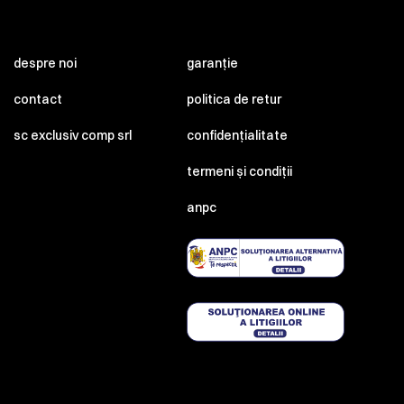
despre noi
garanție
contact
politica de retur
sc exclusiv comp srl
confidențialitate
termeni și condiții
anpc