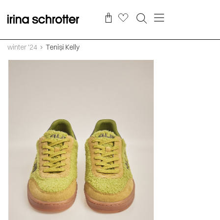
winter '24
Teniși Kelly