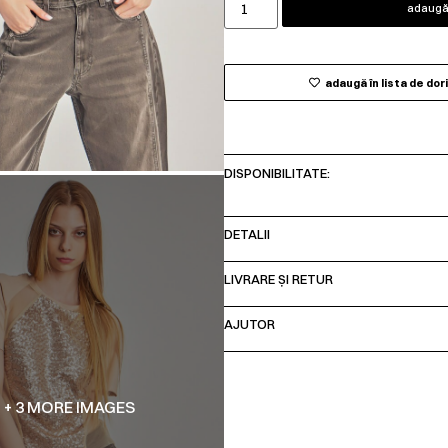
adaugă 
adaugă în lista de dor
DISPONIBILITATE:
DETALII
LIVRARE ȘI RETUR
AJUTOR
+ 3 MORE IMAGES