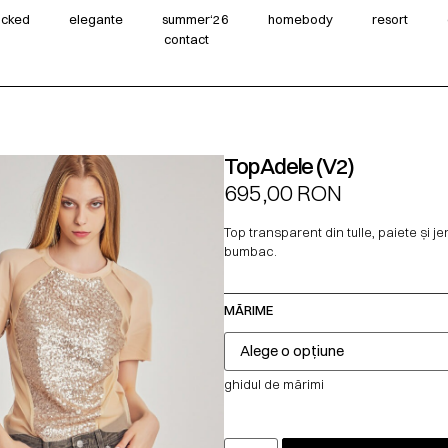
wicked
elegante
summer‘26
homebody
resort
contact
Top Adele (V2)
695,00
RON
Top transparent din tulle, paiete și j
bumbac.
MĂRIME
ghidul de mărimi