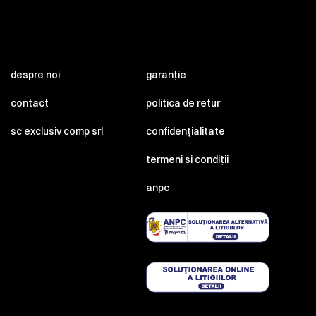
despre noi
garanție
contact
politica de retur
sc exclusiv comp srl
confidențialitate
termeni și condiții
anpc