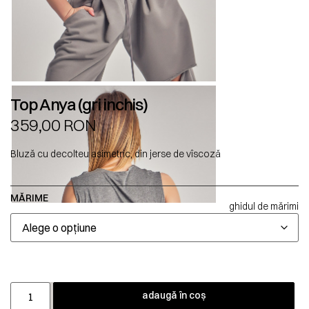
Top Anya (gri inchis)
359,00
RON
Bluză cu decolteu asimetric, din jerse de vîscoză
MĂRIME
ghidul de mărimi
adaugă în coș